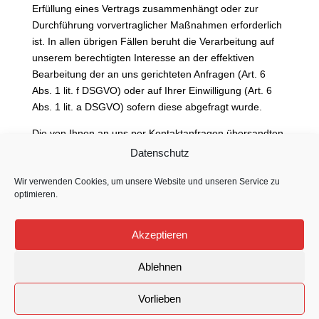
Erfüllung eines Vertrags zusammenhängt oder zur
Durchführung vorvertraglicher Maßnahmen erforderlich
ist. In allen übrigen Fällen beruht die Verarbeitung auf
unserem berechtigten Interesse an der effektiven
Bearbeitung der an uns gerichteten Anfragen (Art. 6
Abs. 1 lit. f DSGVO) oder auf Ihrer Einwilligung (Art. 6
Abs. 1 lit. a DSGVO) sofern diese abgefragt wurde.
Die von Ihnen an uns per Kontaktanfragen übersandten
Daten verbleiben bei uns, bis Sie uns zur Löschung
Datenschutz
auffordern, Ihre Einwilligung zur Speicherung widerrufen
Wir verwenden Cookies, um unsere Website und unseren Service zu
oder der Zweck für die Datenspeicherung entfällt (z. B.
optimieren.
nach abgeschlossener Bearbeitung Ihres Anliegens).
Zwingende gesetzliche Bestimmungen – insbesondere
gesetzliche Aufbewahrungsfristen – bleiben unberührt.
Akzeptieren
Ablehnen
Vorlieben
© 2023 Martin Stanulla